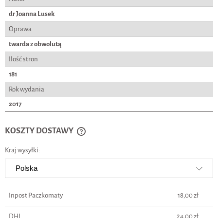
dr Joanna Lusek
Oprawa
twarda z obwolutą
Ilość stron
181
Rok wydania
2017
KOSZTY DOSTAWY
CENA NIE ZAWIERA EWENTUALNYCH KOSZTÓW PŁATNOŚCI
Kraj wysyłki:
Inpost Paczkomaty
18,00 zł
DHL
24,00 zł