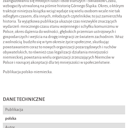
zaangażowaniu się młodych ludzi i osób starszych –Świadków Czasu,
wzbogaciły utrwaloną na piśmie historię Górnego Śląska. Okres, o którym
traktuje niniejsza książka wciąż wydaje się wielu osobom wcale nie tak
odległym czasem, dla innych, młodszych czytelników, to już zamierzchła
historia. Ta wyjątkowa publikacja ukazuje czas niezwykle znaczących
wydarzeń: mrocznego czasu stanu wojennego i schyłku komunizmu w
Polsce, okres dążenia do wolności, głębokich przemian ustrojowych i
gospodarczych i wejścia na drogę integracji ze światem zachodnim. Wraz
z wolnością budziło się w tym okresie życie społeczne, skutkując
powstawaniem coraz to nowych organizacji pozarządowych i ruchów
obywatelskich; to również czas legalizacji działania mniejszości
niemieckiej, powstania wielu organizacji zrzeszających Niemców w
Polsce i rosnącej akceptacji dla tej mniejszości w społeczeństwie.
Publikacja polsko-niemiecka.
DANE TECHNICZNE
Publikacja
polska
Autor