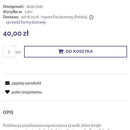
Dostępność:
duża ilość
Wysyłka w:
5 dni
Dostawa:
od 18,00 zł
- Inpost Paczkomaty
(Polska)
sprawdź formy dostawy
Cena nie zawiera ewentualnych kosztów płatności
40,00 zł
DO KOSZYKA
szt.
zapytaj o produkt
poleć znajomemu
OPIS
Publikacja przedstawia wspomnienia 25 osób, które dzięki