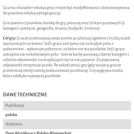
Gra ma charakter edukacyjny i może być modyfikowana i dostosowywana
do poziomu edukacyjnego graczy.
Gra zawiera 5 pionków, kostkę do gry, planszę oraz 50 kart quizowych (5
kategorii: postacie, geografia, miasta, budynki, historia).
Cel gry:
Gracze przesuwają swoje pionki po planszy zgodnie z liczbą oczek
wyrzuconych na kostce. Jeśli gracz zatrzyma się na białym polu z
poleceniem - wykonuje polecenie, za które nie ma punktów. Jeśli gracz
zatrzyma się na kolorowym polu - bierze kartę quizową z danej kategorii i
udziela odpowiedzi na znajdujące się na niej pytanie. Za poprawną
odpowiedź otrzymuje punkt. Po zakończeniu gry (gdy wszyscy gracze
przekroczą metę) należy podsumować punktację. Grę wygrywa osoba,
która zdobyła najwięcej punktów
DANE TECHNICZNE
Publikacja
polska
Wydawca
Dom Współpracy Polsko-Niemieckiej