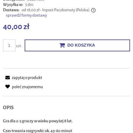
Wysyłka w:
5 dni
Dostawa:
od 18,00 zł
- Inpost Paczkomaty
(Polska)
sprawdź formy dostawy
Cena nie zawiera ewentualnych kosztów płatności
40,00 zł
DO KOSZYKA
szt.
zapytaj o produkt
poleć znajomemu
OPIS
Gra dla 2-5 graczy w wieku powyżej 8 lat.
Czas trwania rozgrywki: ok. 45-60 minut