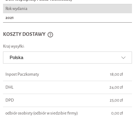
Rok wydania
2021
KOSZTY DOSTAWY
CENA NIE ZAWIERA EWENTUALNYCH KOSZTÓW PŁATNOŚCI
Kraj wysyłki:
Inpost Paczkomaty
18,00 zł
DHL
24,00 zł
DPD
25,00 zł
odbiór osobisty
(odbiór w siedzibie firmy)
0,00 zł