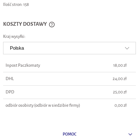
Ilość stron:
158
KOSZTY DOSTAWY
CENA NIE ZAWIERA EWENTUALNYCH KOSZTÓW PŁATNOŚCI
Kraj wysyłki:
Inpost Paczkomaty
18,00 zł
DHL
24,00 zł
DPD
25,00 zł
odbiór osobisty
(odbiór w siedzibie firmy)
0,00 zł
POMOC