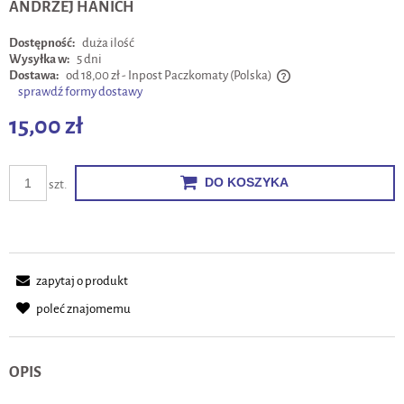
ANDRZEJ HANICH
Dostępność:
duża ilość
Wysyłka w:
5 dni
Dostawa:
od 18,00 zł
- Inpost Paczkomaty
(Polska)
sprawdź formy dostawy
Cena nie zawiera ewentualnych kosztów płatności
15,00 zł
DO KOSZYKA
szt.
zapytaj o produkt
poleć znajomemu
OPIS