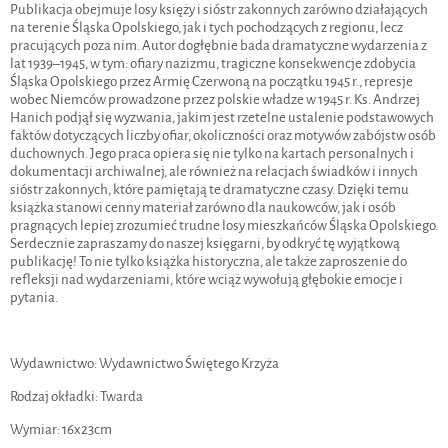
Publikacja obejmuje losy księży i sióstr zakonnych zarówno działających
na terenie Śląska Opolskiego, jak i tych pochodzących z regionu, lecz
pracujących poza nim. Autor dogłębnie bada dramatyczne wydarzenia z
lat 1939–1945, w tym: ofiary nazizmu, tragiczne konsekwencje zdobycia
Śląska Opolskiego przez Armię Czerwoną na początku 1945 r., represje
wobec Niemców prowadzone przez polskie władze w 1945 r. Ks. Andrzej
Hanich podjął się wyzwania, jakim jest rzetelne ustalenie podstawowych
faktów dotyczących liczby ofiar, okoliczności oraz motywów zabójstw osób
duchownych. Jego praca opiera się nie tylko na kartach personalnych i
dokumentacji archiwalnej, ale również na relacjach świadków i innych
sióstr zakonnych, które pamiętają te dramatyczne czasy. Dzięki temu
książka stanowi cenny materiał zarówno dla naukowców, jak i osób
pragnących lepiej zrozumieć trudne losy mieszkańców Śląska Opolskiego.
Serdecznie zapraszamy do naszej księgarni, by odkryć tę wyjątkową
publikację! To nie tylko książka historyczna, ale także zaproszenie do
refleksji nad wydarzeniami, które wciąż wywołują głębokie emocje i
pytania.
Wydawnictwo: Wydawnictwo Świętego Krzyża
Rodzaj okładki:
Twarda
Wymiar:
16x23cm