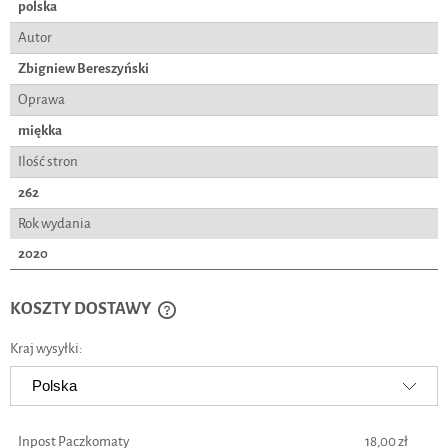
polska
Autor
Zbigniew Bereszyński
Oprawa
miękka
Ilość stron
262
Rok wydania
2020
KOSZTY DOSTAWY
CENA NIE ZAWIERA EWENTUALNYCH KOSZTÓW PŁATNOŚCI
Kraj wysyłki:
Inpost Paczkomaty
18,00 zł