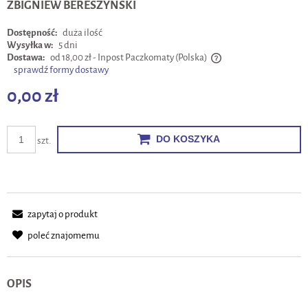
ZBIGNIEW BERESZYŃSKI
Dostępność:
duża ilość
Wysyłka w:
5 dni
Dostawa:
od 18,00 zł
- Inpost Paczkomaty
(Polska)
sprawdź formy dostawy
Cena nie zawiera ewentualnych kosztów płatności
0,00 zł
DO KOSZYKA
szt.
zapytaj o produkt
poleć znajomemu
OPIS