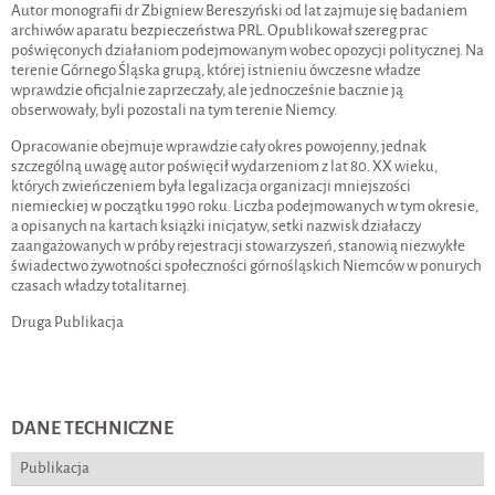
Autor monografii dr Zbigniew Bereszyński od lat zajmuje się badaniem
archiwów aparatu bezpieczeństwa PRL. Opublikował szereg prac
poświęconych działaniom podejmowanym wobec opozycji politycznej. Na
terenie Górnego Śląska grupą, której istnieniu ówczesne władze
wprawdzie oficjalnie zaprzeczały, ale jednocześnie bacznie ją
obserwowały, byli pozostali na tym terenie Niemcy.
Opracowanie obejmuje wprawdzie cały okres powojenny, jednak
szczególną uwagę autor poświęcił wydarzeniom z lat 80. XX wieku,
których zwieńczeniem była legalizacja organizacji mniejszości
niemieckiej w początku 1990 roku. Liczba podejmowanych w tym okresie,
a opisanych na kartach książki inicjatyw, setki nazwisk działaczy
zaangażowanych w próby rejestracji stowarzyszeń, stanowią niezwykłe
świadectwo żywotności społeczności górnośląskich Niemców w ponurych
czasach władzy totalitarnej.
Druga Publikacja
DANE TECHNICZNE
Publikacja