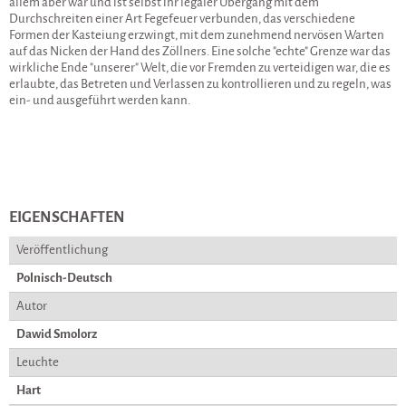
allem aber war und ist selbst ihr legaler Übergang mit dem
Durchschreiten einer Art Fegefeuer verbunden, das verschiedene
Formen der Kasteiung erzwingt, mit dem zunehmend nervösen Warten
auf das Nicken der Hand des Zöllners. Eine solche "echte" Grenze war das
wirkliche Ende "unserer" Welt, die vor Fremden zu verteidigen war, die es
erlaubte, das Betreten und Verlassen zu kontrollieren und zu regeln, was
ein- und ausgeführt werden kann.
EIGENSCHAFTEN
Veröffentlichung
Polnisch-Deutsch
Autor
Dawid Smolorz
Leuchte
Hart