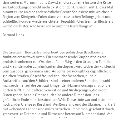
„Ein weiteres Mal nimmt uns Dawid Smolorz auf eine historische Reise
zur Entdeckung der nicht mehr existierenden Grenze(n) mit. Dieses Mal
nimmt er uns an eine andere östliche Grenze Schlesiens mit, welche die
Region vom Königreich Polen, dann vom russischen Teilungsgebiet und
schließlich von der wiedererrichteten Republik Polen trennte. Illustriert
wird diese historische Reise von neunzehn Darstellungen.“
Bernard Linek
Die Grenze im Bewusstsein der heutigen polnischen Bevölkerung
funktioniert auf zwei Arten. Für eine wachsende Gruppe ist dies ein
praktisch unbemerkter Ort, der auf dem Weg in den Urlaub, zu Familie
und Freunden oder zum Einkaufen durchquert wird, wobei der Fuß leicht
vom Gaspedal genommen wird. Außerhalb davon gibt es eigentlich die
gleichen Straßen, Geschäfte und ähnliche Menschen, nur die
Aufschriften auf den Schildern sind in einer anderen Sprache, obwohl
man auch hier auf die vertraut klingenden Namen von supranationalen
Ketten trifft. Für die ältere Generation und für diejenigen, die in den
Osten gehen, hat die Grenze auch eine andere Dimension - das
gefährliche Ende einer bestimmten Welt. Diese Linie war und ist immer
noch an der Grenze zu Russland, Weißrussland und der Ukraine, markiert
mit wehenden Fahnen und militaristischen Emblemen, geschützt durch
grenzwertige Drahtseile und Türme und betont auf Niemandsland. Vor